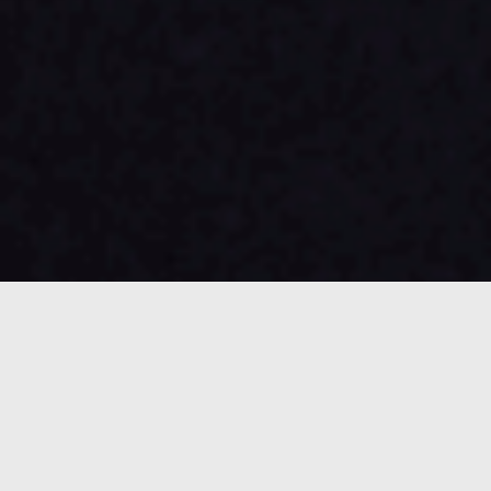
martinkroeber
Bundestagsabgeordneter für Magdeburg, Schönebeck, Barby,
Calbe und Bördeland @spdbt
Mitglied im Verkehrs- &