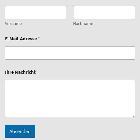
Vorname
Nachname
I
E-Mail-Adresse
*
h
r
E
-
M
a
Ihre Nachricht
i
l
-
A
d
r
e
s
s
e
Absenden
*