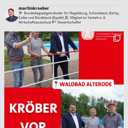
martinkroeber
Bundestagsabgeordneter für Magdeburg, Schönebeck, Barby,
Calbe und Bördeland @spdbt
Mitglied im Verkehrs- &
Wirtschaftsausschuss
Gewerkschafter