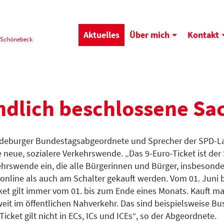
Aktuelles
Über mich
Kontakt
 Schönebeck
endlich beschlossene Sa
Magdeburger Bundestagsabgeordnete und Sprecher der SPD-L
ne neue, sozialere Verkehrswende. „Das 9-Euro-Ticket ist de
rkehrswende ein, die alle Bürgerinnen und Bürger, insbeson
online als auch am Schalter gekauft werden. Vom 01. Juni 
cket gilt immer vom 01. bis zum Ende eines Monats. Kauft man
eit im öffentlichen Nahverkehr. Das sind beispielsweise B
ket gilt nicht in ECs, ICs und ICEs“, so der Abgeordnete.