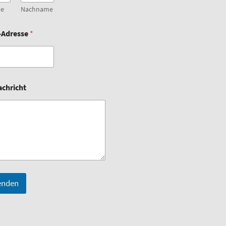
me
Nachname
-Adresse
*
achricht
enden