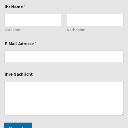
Ihr Name
*
Vorname
Nachname
E-Mail-Adresse
*
E
Ihre Nachricht
-
M
a
i
l
-
A
d
r
e