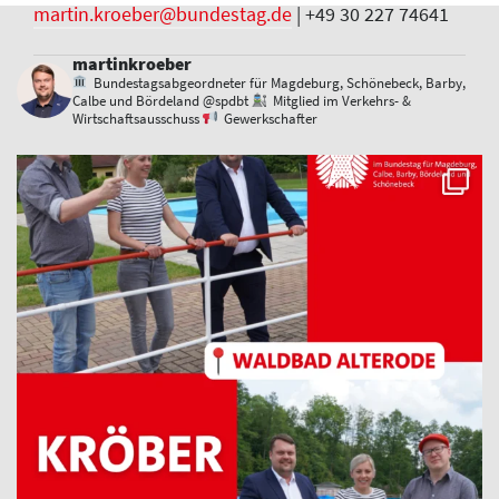
martin.kroeber@bundestag.de
| +49 30 227 74641
martinkroeber
Bundestagsabgeordneter für Magdeburg, Schönebeck, Barby,
Calbe und Bördeland @spdbt
Mitglied im Verkehrs- &
Wirtschaftsausschuss
Gewerkschafter